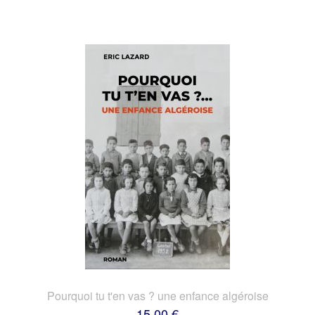
Pourquoi tu t'en vas ? une enfance algéroise
15,00 €