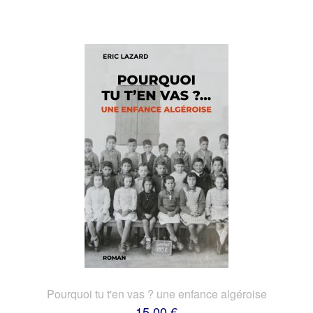
Pourquoi tu t'en vas ? une enfance algéroise
15,00 €