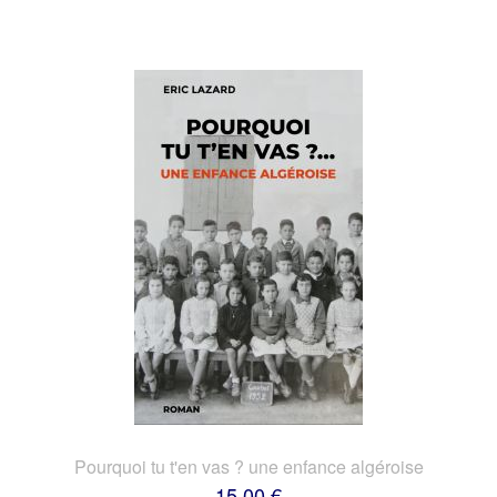
Pourquoi tu t'en vas ? une enfance algéroise
15,00 €