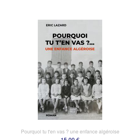
Pourquoi tu t'en vas ? une enfance algéroise
15,00 €