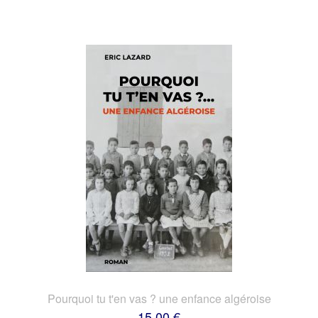
Pourquoi tu t'en vas ? une enfance algéroise
15,00 €