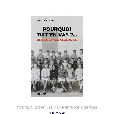
Pourquoi tu t'en vas ? une enfance algéroise
15,00 €