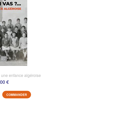
? une enfance algéroise
,00 €
COMMANDER