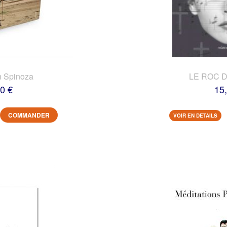
n Spinoza
LE ROC 
0 €
15
COMMANDER
VOIR EN DETAILS