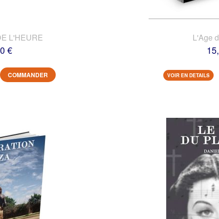
DE L'HEURE
L'Age 
0 €
15
COMMANDER
VOIR EN DETAILS