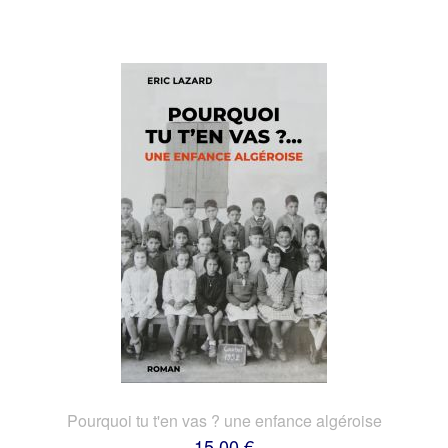
Pourquoi tu t'en vas ? une enfance algéroise
15,00 €