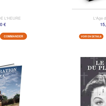
DE L'HEURE
L'Age 
0 €
15
COMMANDER
VOIR EN DETAILS