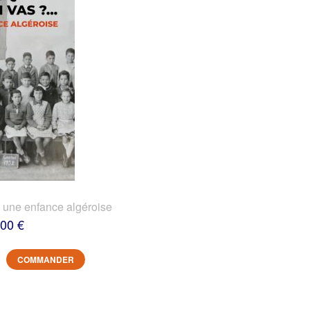
? une enfance algéroise
,00 €
COMMANDER