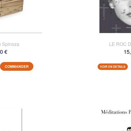
n Spinoza
LE ROC 
0 €
15
COMMANDER
VOIR EN DETAILS