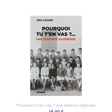
Pourquoi tu t'en vas ? une enfance algéroise
15,00 €