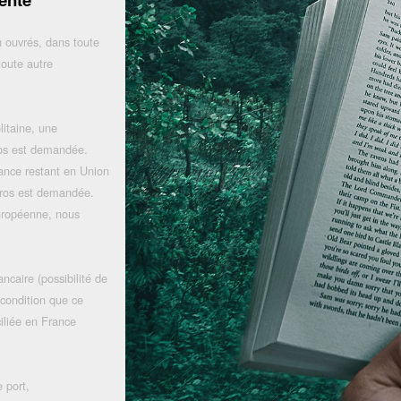
 ouvrés, dans toute
toute autre
litaine, une
uros est demandée.
rance restant en Union
uros est demandée.
uropéenne, nous
ncaire (possibilité de
 condition que ce
iliée en France
 port,