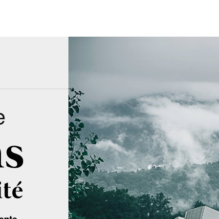
e
ente