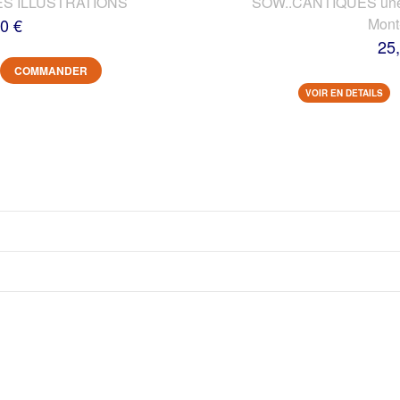
ES ILLUSTRATIONS
SOW..CANTIQUES une vi
0 €
Mont
25
COMMANDER
VOIR EN DETAILS