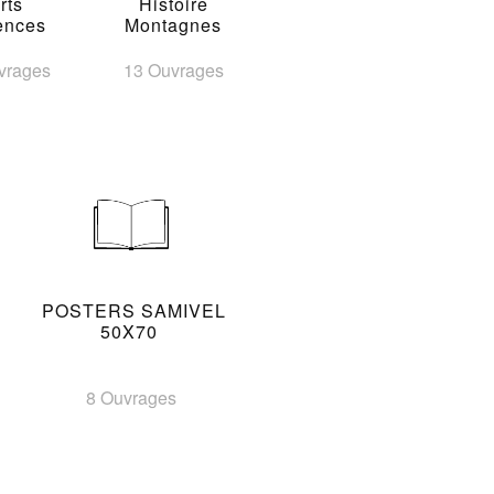
rts
Histoire
ences
Montagnes
vrages
13 Ouvrages
POSTERS SAMIVEL
50X70
8 Ouvrages