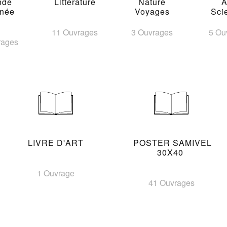
nde
Littérature
Nature
A
inée
Voyages
Sci
11 Ouvrages
3 Ouvrages
5 Ou
rages
LIVRE D'ART
POSTER SAMIVEL
30X40
1 Ouvrage
41 Ouvrages