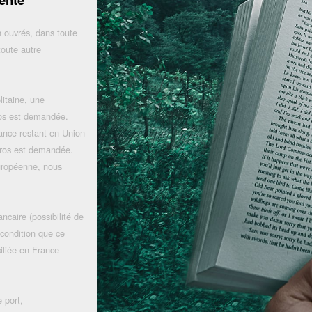
 ouvrés, dans toute
toute autre
litaine, une
uros est demandée.
rance restant en Union
uros est demandée.
uropéenne, nous
ncaire (possibilité de
 condition que ce
iliée en France
 port,