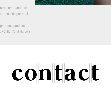
 votre commande: son
nt notifiés par mail.
grité des produits.
rifier l'état du colis
r