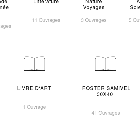
nde
Littérature
Nature
A
inée
Voyages
Sci
11 Ouvrages
3 Ouvrages
5 Ou
rages
LIVRE D'ART
POSTER SAMIVEL
30X40
1 Ouvrage
41 Ouvrages