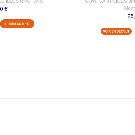
ES ILLUSTRATIONS
SOW..CANTIQUES une vi
0 €
Mont
25
COMMANDER
VOIR EN DETAILS