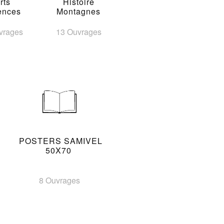
rts
Histoire
ences
Montagnes
vrages
13 Ouvrages
POSTERS SAMIVEL
50X70
8 Ouvrages