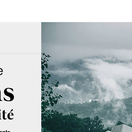
e
ente