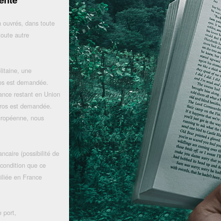
 ouvrés, dans toute
toute autre
litaine, une
uros est demandée.
rance restant en Union
uros est demandée.
uropéenne, nous
ncaire (possibilité de
 condition que ce
iliée en France
 port,