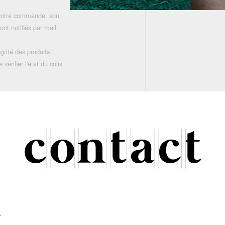
 votre commande: son
nt notifiés par mail.
grité des produits.
rifier l'état du colis
r