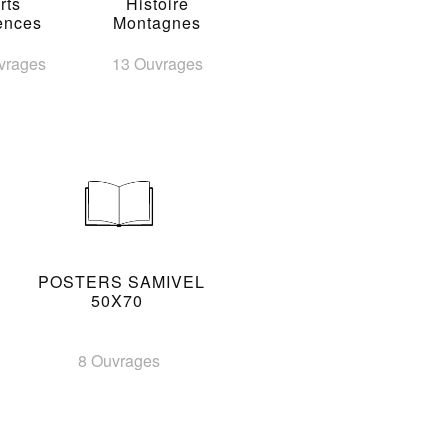
rts
Histoire
ences
Montagnes
vrages
13 Ouvrages
POSTERS SAMIVEL
50X70
8 Ouvrages