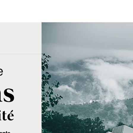
e
ente