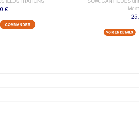
ES ILLUSTRATIONS
SOW..CANTIQUES une vi
0 €
Mont
25
COMMANDER
VOIR EN DETAILS