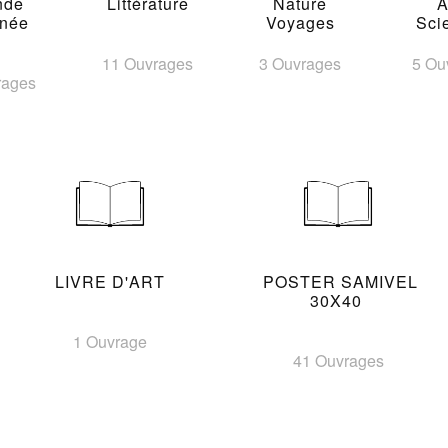
nde
Littérature
Nature
A
inée
Voyages
Sci
11 Ouvrages
3 Ouvrages
5 Ou
rages
LIVRE D'ART
POSTER SAMIVEL
30X40
1 Ouvrage
41 Ouvrages