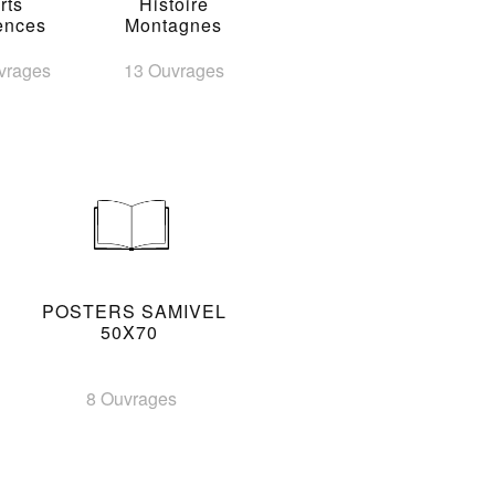
rts
Histoire
ences
Montagnes
vrages
13 Ouvrages
POSTERS SAMIVEL
50X70
8 Ouvrages