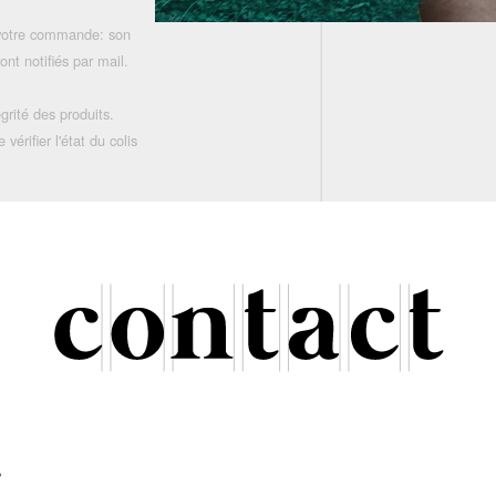
 votre commande: son
nt notifiés par mail.
grité des produits.
rifier l'état du colis
r