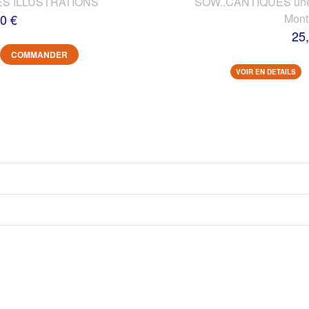
ES ILLUSTRATIONS
SOW..CANTIQUES une vi
0 €
Mont
25
COMMANDER
VOIR EN DETAILS