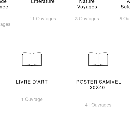
nde
Littérature
Nature
A
inée
Voyages
Sci
11 Ouvrages
3 Ouvrages
5 Ou
rages
LIVRE D'ART
POSTER SAMIVEL
30X40
1 Ouvrage
41 Ouvrages