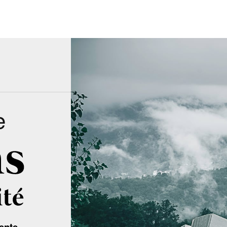
e
ente