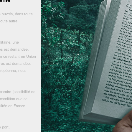
 ouvrés, dans toute
toute autre
litaine, une
uros est demandée.
rance restant en Union
uros est demandée.
uropéenne, nous
ncaire (possibilité de
 condition que ce
iliée en France
 port,