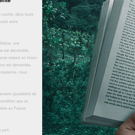
 ouvrés, dans toute
toute autre
litaine, une
uros est demandée.
rance restant en Union
uros est demandée.
uropéenne, nous
ncaire (possibilité de
 condition que ce
iliée en France
 port,