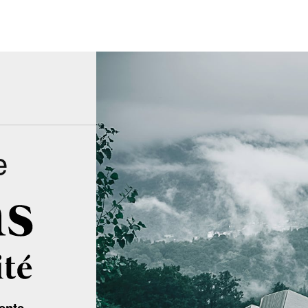
e
ente