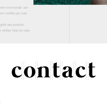
 votre commande: son
nt notifiés par mail.
grité des produits.
rifier l'état du colis
r