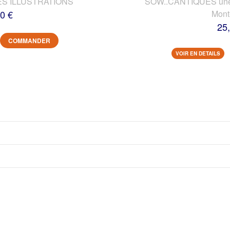
ES ILLUSTRATIONS
SOW..CANTIQUES une vi
0 €
Mont
25
COMMANDER
VOIR EN DETAILS