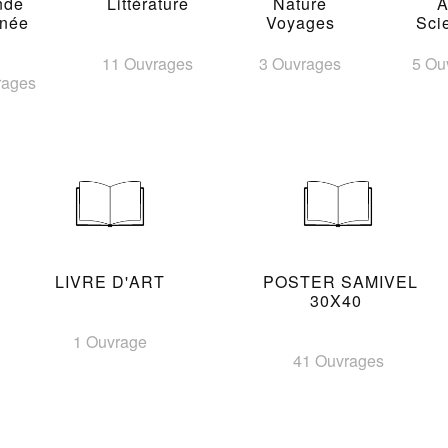
nde
Littérature
Nature
A
inée
Voyages
Sci
11 Ouvrages
3 Ouvrages
5 Ou
rages
LIVRE D'ART
POSTER SAMIVEL
30X40
1 Ouvrage
41 Ouvrages