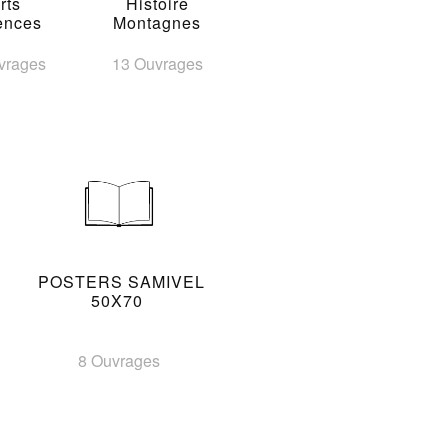
rts
Histoire
ences
Montagnes
vrages
13 Ouvrages
POSTERS SAMIVEL
50X70
8 Ouvrages