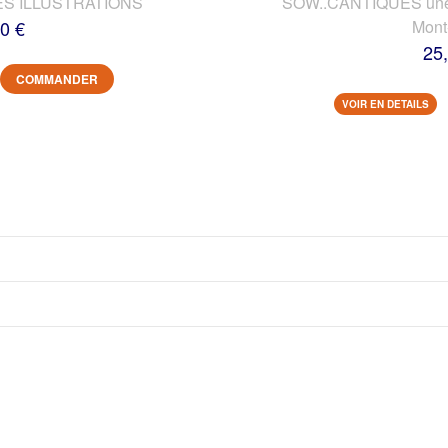
ES ILLUSTRATIONS
SOW..CANTIQUES une vi
0 €
Mont
25
COMMANDER
VOIR EN DETAILS