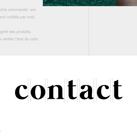
 votre commande: son
nt notifiés par mail.
grité des produits.
rifier l'état du colis
r