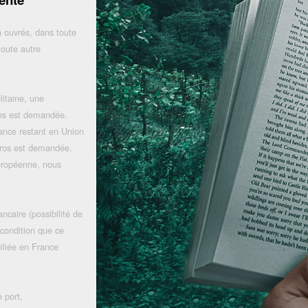
 ouvrés, dans toute
toute autre
litaine, une
uros est demandée.
rance restant en Union
uros est demandée.
uropéenne, nous
ncaire (possibilité de
 condition que ce
iliée en France
 port,