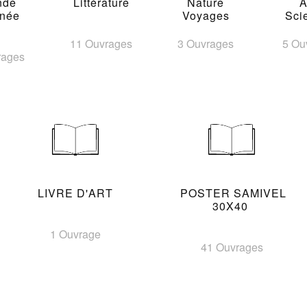
nde
Littérature
Nature
A
inée
Voyages
Sci
11 Ouvrages
3 Ouvrages
5 Ou
rages
LIVRE D'ART
POSTER SAMIVEL
30X40
1 Ouvrage
41 Ouvrages