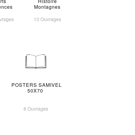
rts
Histoire
ences
Montagnes
vrages
13 Ouvrages
POSTERS SAMIVEL
50X70
8 Ouvrages