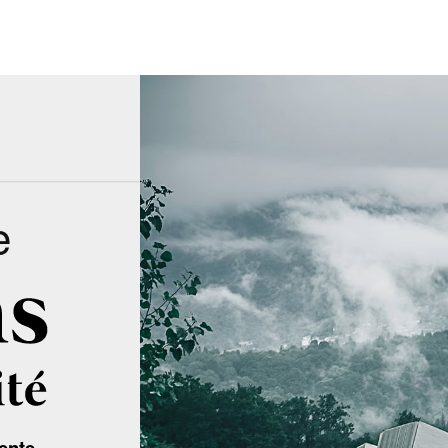
e
ente