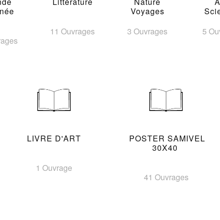
nde
Littérature
Nature
A
inée
Voyages
Sci
11 Ouvrages
3 Ouvrages
5 Ou
rages
LIVRE D'ART
POSTER SAMIVEL
30X40
1 Ouvrage
41 Ouvrages