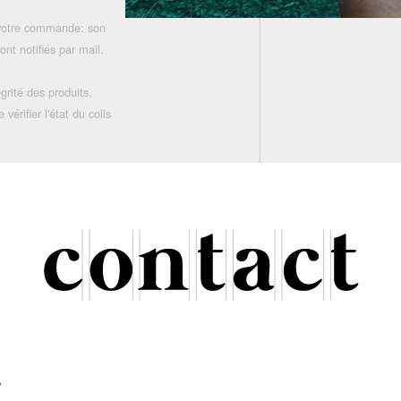
 votre commande: son
nt notifiés par mail.
grité des produits.
rifier l'état du colis
r