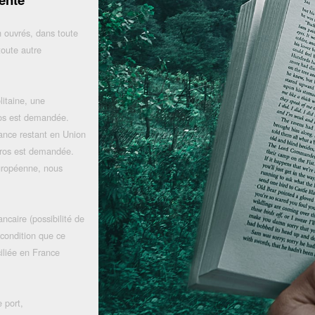
 ouvrés, dans toute
toute autre
litaine, une
uros est demandée.
rance restant en Union
uros est demandée.
uropéenne, nous
ncaire (possibilité de
 condition que ce
iliée en France
 port,