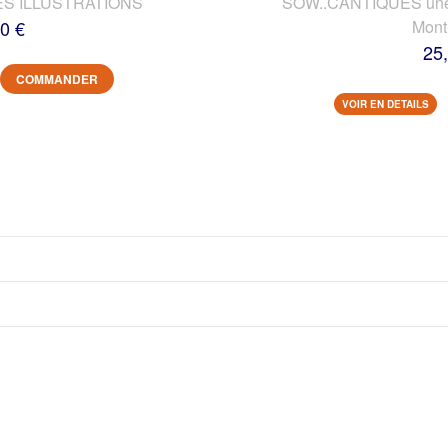
ES ILLUSTRATIONS
SOW..CANTIQUES une vi
0 €
Mont
25
COMMANDER
VOIR EN DETAILS