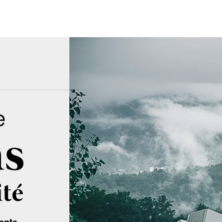
e
ente