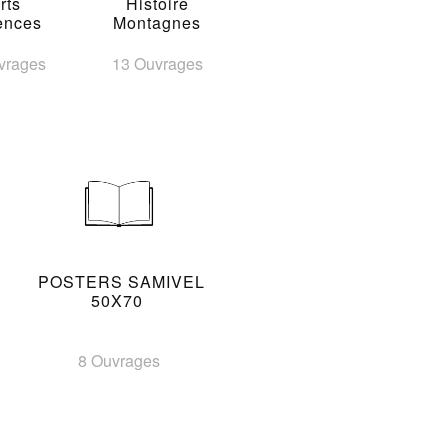
rts
Histoire
ences
Montagnes
vrages
13 Ouvrages
POSTERS SAMIVEL
50X70
8 Ouvrages