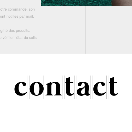
 votre commande: son
nt notifiés par mail.
grité des produits.
rifier l'état du colis
r