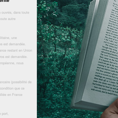
 ouvrés, dans toute
toute autre
litaine, une
uros est demandée.
rance restant en Union
uros est demandée.
uropéenne, nous
ncaire (possibilité de
 condition que ce
iliée en France
 port,