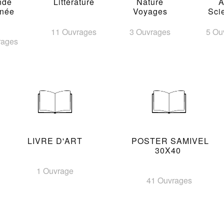
nde
Littérature
Nature
A
inée
Voyages
Sci
11 Ouvrages
3 Ouvrages
5 Ou
rages
LIVRE D'ART
POSTER SAMIVEL
30X40
1 Ouvrage
41 Ouvrages