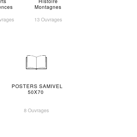
rts
Histoire
ences
Montagnes
vrages
13 Ouvrages
POSTERS SAMIVEL
50X70
8 Ouvrages