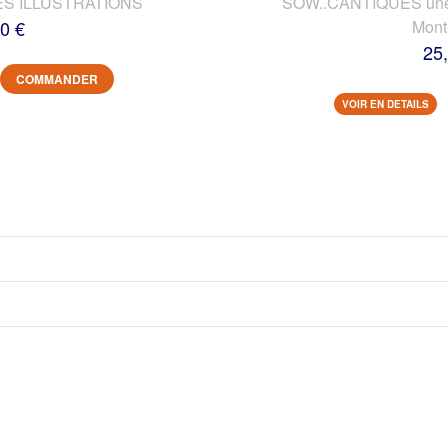
ES ILLUSTRATIONS
SOW..CANTIQUES une vi
0 €
Mont
25
COMMANDER
VOIR EN DETAILS