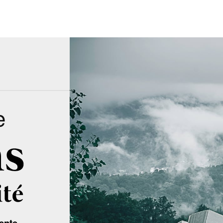
e
ente