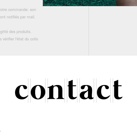
 votre commande: son
nt notifiés par mail.
grité des produits.
rifier l'état du colis
r