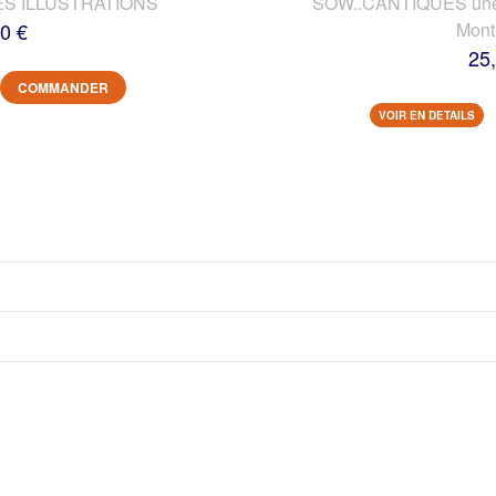
ES ILLUSTRATIONS
SOW..CANTIQUES une vi
0 €
Mont
25
COMMANDER
VOIR EN DETAILS