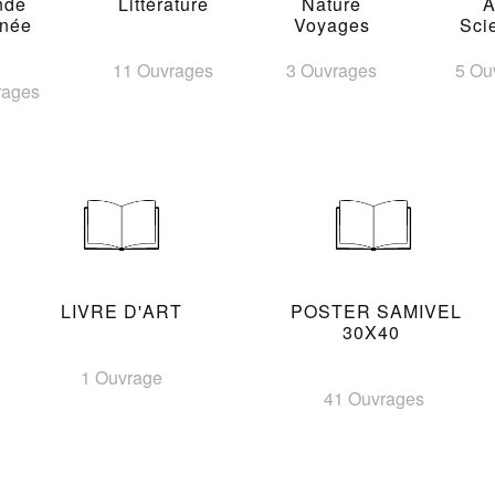
nde
Littérature
Nature
A
inée
Voyages
Sci
11 Ouvrages
3 Ouvrages
5 Ou
rages
LIVRE D'ART
POSTER SAMIVEL
30X40
1 Ouvrage
41 Ouvrages