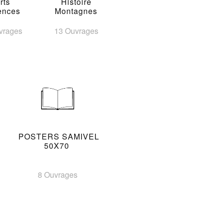
rts
Histoire
ences
Montagnes
vrages
13 Ouvrages
POSTERS SAMIVEL
50X70
8 Ouvrages