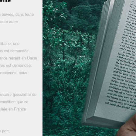
 ouvrés, dans toute
toute autre
litaine, une
uros est demandée.
rance restant en Union
uros est demandée.
uropéenne, nous
ncaire (possibilité de
 condition que ce
iliée en France
 port,