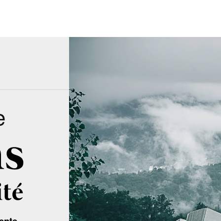
e
ente