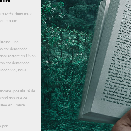
 ouvrés, dans toute
toute autre
litaine, une
uros est demandée.
rance restant en Union
uros est demandée.
uropéenne, nous
ncaire (possibilité de
 condition que ce
iliée en France
 port,