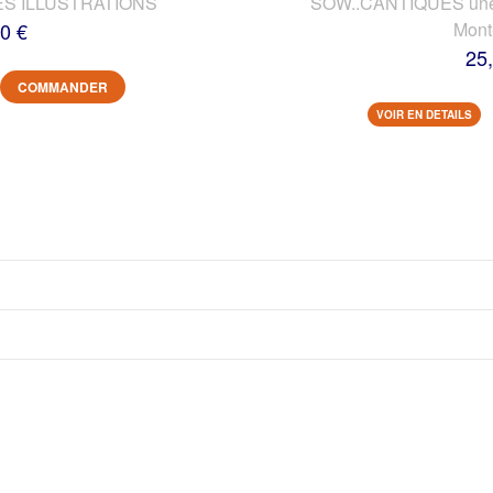
ES ILLUSTRATIONS
SOW..CANTIQUES une vi
0 €
Mont
25
COMMANDER
VOIR EN DETAILS