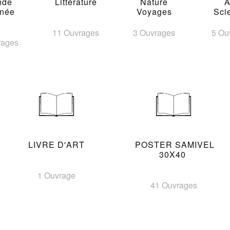
nde
Littérature
Nature
A
inée
Voyages
Sci
11 Ouvrages
3 Ouvrages
5 Ou
rages
LIVRE D'ART
POSTER SAMIVEL
30X40
1 Ouvrage
41 Ouvrages