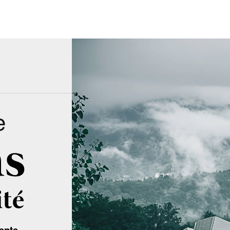
e
ente