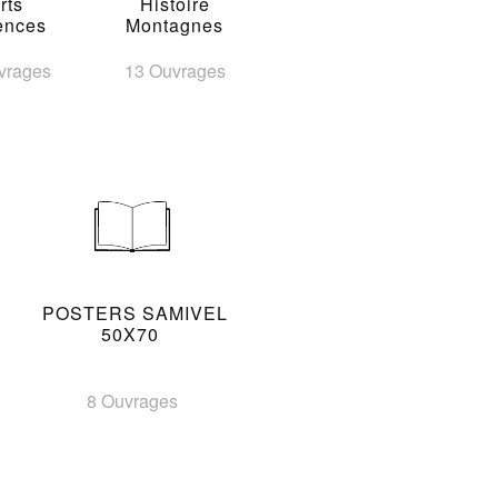
rts
Histoire
ences
Montagnes
vrages
13 Ouvrages
POSTERS SAMIVEL
50X70
8 Ouvrages