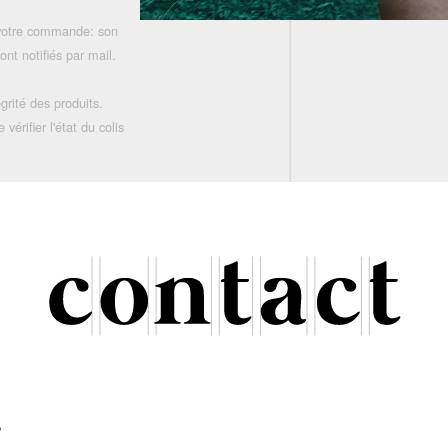
 votre commande: son
nt notifiés par mail.
grité des produits.
rifier l'état du colis
r