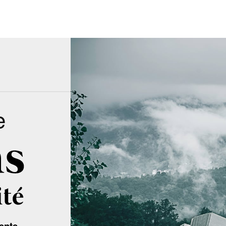
e
ente