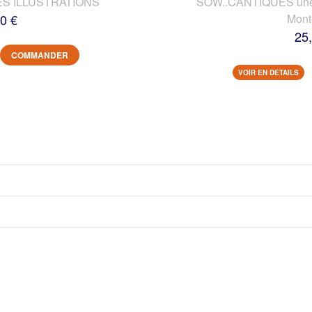
ES ILLUSTRATIONS
SOW..CANTIQUES une vi
0 €
Mont
25
COMMANDER
VOIR EN DETAILS