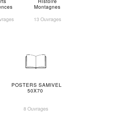
rts
Histoire
ences
Montagnes
vrages
13 Ouvrages
POSTERS SAMIVEL
50X70
8 Ouvrages