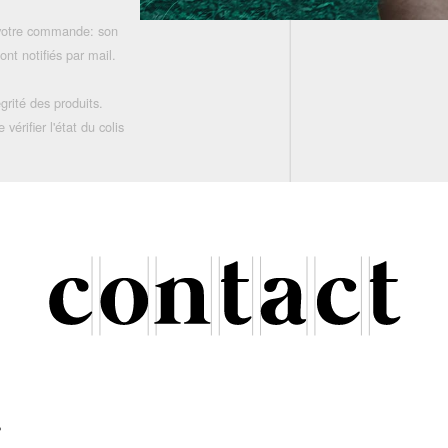
 votre commande: son
nt notifiés par mail.
grité des produits.
rifier l'état du colis
r