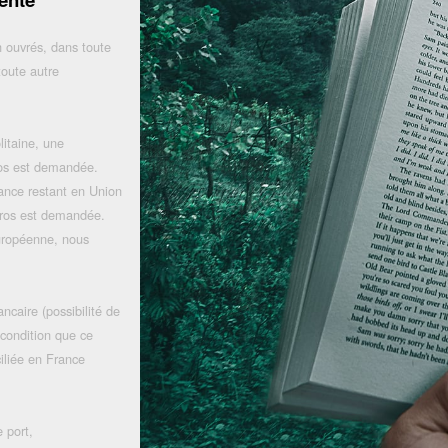
 ouvrés, dans toute
toute autre
litaine, une
uros est demandée.
rance restant en Union
uros est demandée.
uropéenne, nous
ncaire (possibilité de
 condition que ce
iliée en France
 port,