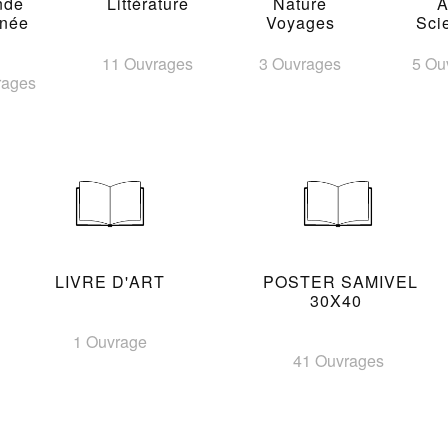
nde
Littérature
Nature
A
inée
Voyages
Sci
11 Ouvrages
3 Ouvrages
5 Ou
rages
LIVRE D'ART
POSTER SAMIVEL
30X40
1 Ouvrage
41 Ouvrages