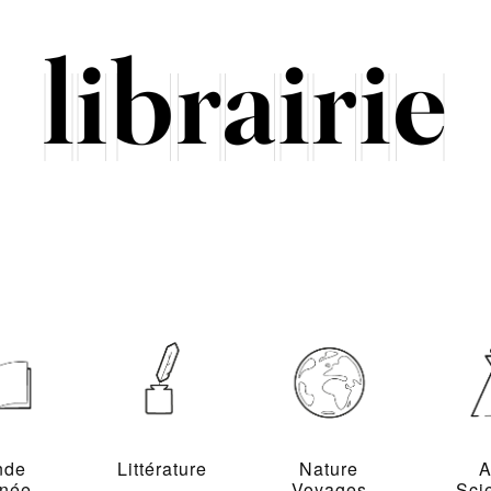
nde
Littérature
Nature
A
inée
Voyages
Sci