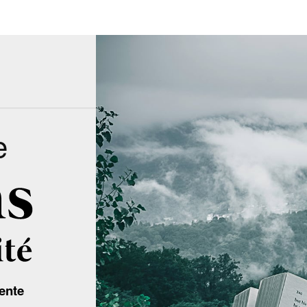
e
ente