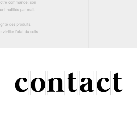
 votre commande: son
nt notifiés par mail.
grité des produits.
rifier l'état du colis
r