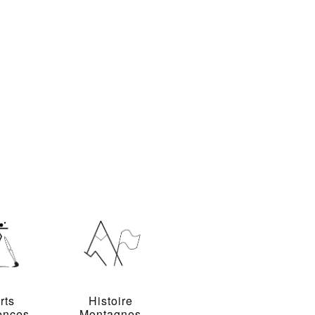
rts
Histoire
ences
Montagnes