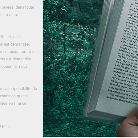
 ouvrés, dans toute
toute autre
litaine, une
uros est demandée.
rance restant en Union
uros est demandée.
uropéenne, nous
ncaire (possibilité de
 condition que ce
iliée en France
 port,