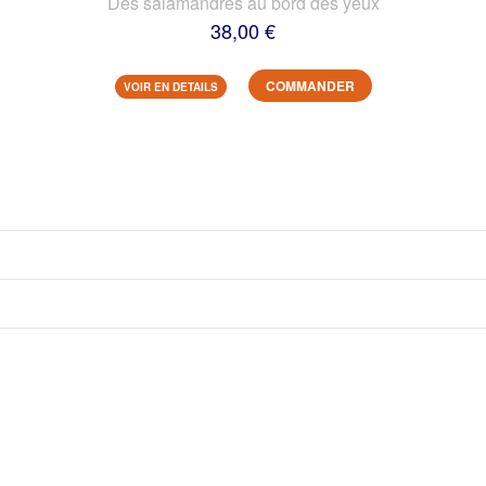
Des salamandres au bord des yeux
38,00 €
COMMANDER
VOIR EN DETAILS