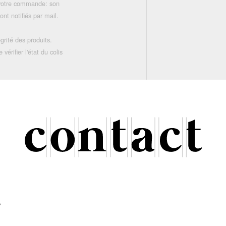
 votre commande: son
nt notifiés par mail.
grité des produits.
rifier l'état du colis
r