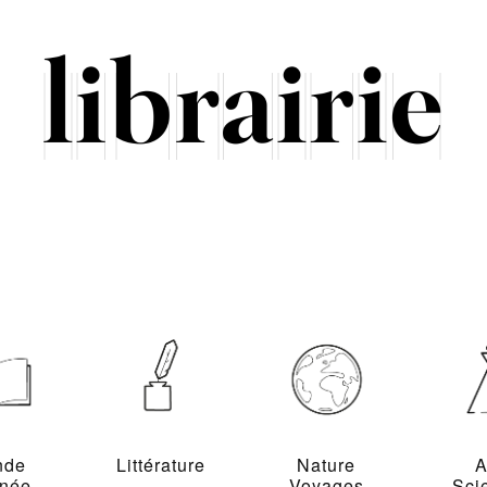
nde
Littérature
Nature
A
inée
Voyages
Sci