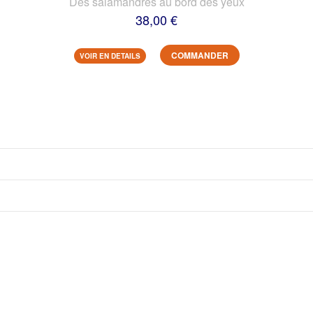
Des salamandres au bord des yeux
38,00 €
COMMANDER
VOIR EN DETAILS