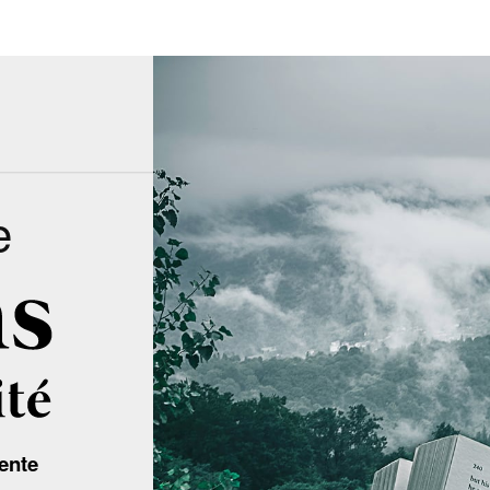
e
ente