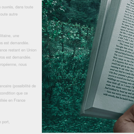
 ouvrés, dans toute
toute autre
litaine, une
uros est demandée.
rance restant en Union
uros est demandée.
uropéenne, nous
ncaire (possibilité de
 condition que ce
iliée en France
 port,