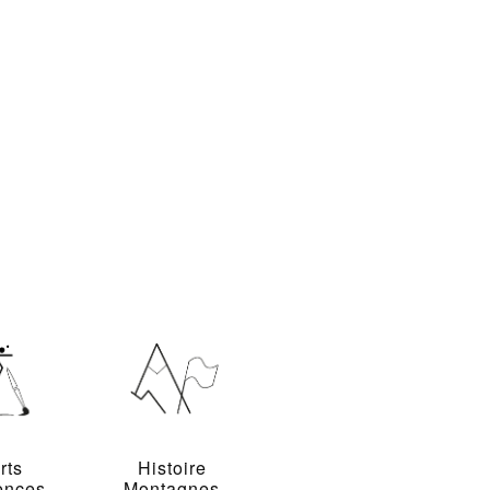
rts
Histoire
ences
Montagnes