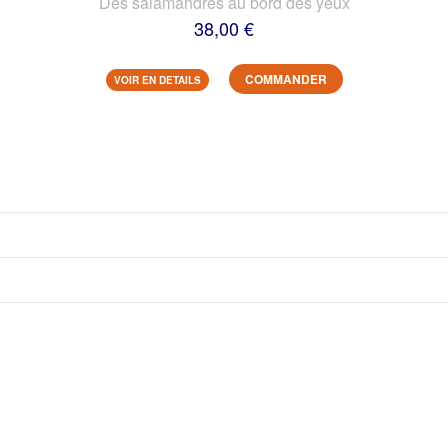
Des salamandres au bord des yeux
38,00 €
COMMANDER
VOIR EN DETAILS