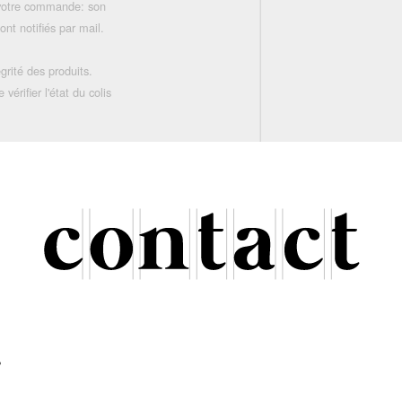
 votre commande: son
nt notifiés par mail.
grité des produits.
rifier l'état du colis
r