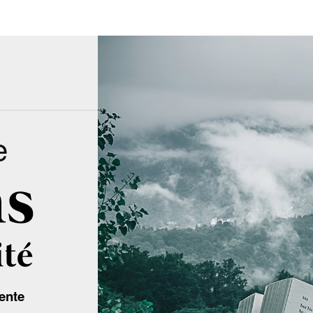
e
ente