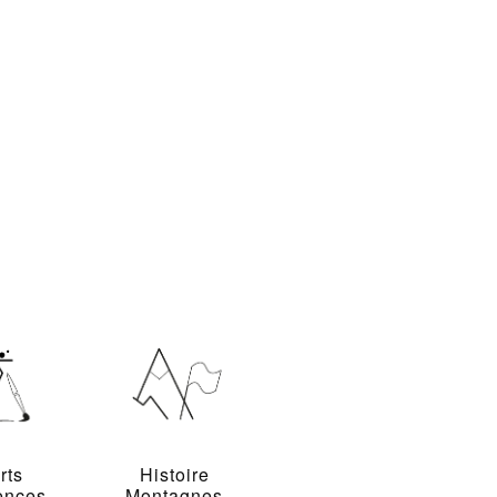
rts
Histoire
ences
Montagnes