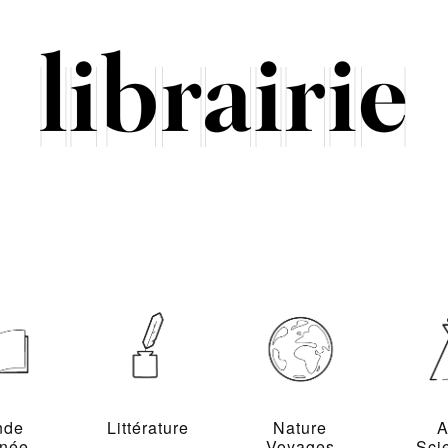
nde
Littérature
Nature
A
inée
Voyages
Sci