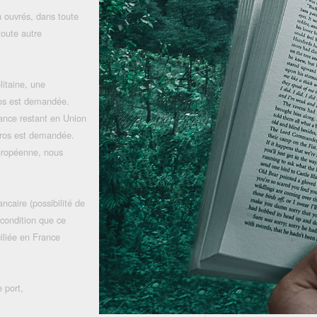
 ouvrés, dans toute
toute autre
litaine, une
uros est demandée.
rance restant en Union
uros est demandée.
uropéenne, nous
ncaire (possibilité de
 condition que ce
iliée en France
 port,