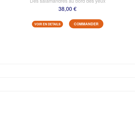
Des salamandres au bord des yeux
38,00 €
COMMANDER
VOIR EN DETAILS