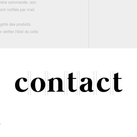
 votre commande: son
nt notifiés par mail.
grité des produits.
rifier l'état du colis
r