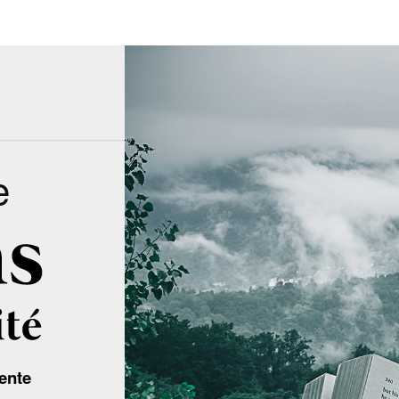
e
ente