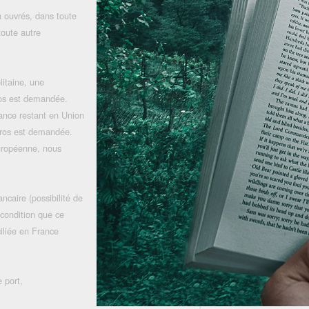
 ouvrés, dans toute
toute autre
litaine, une
uros est demandée.
rance restant en Union
uros est demandée.
uropéenne, nous
ncaire (possibilité de
 condition que ce
iliée en France
 port,