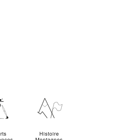
rts
Histoire
ences
Montagnes