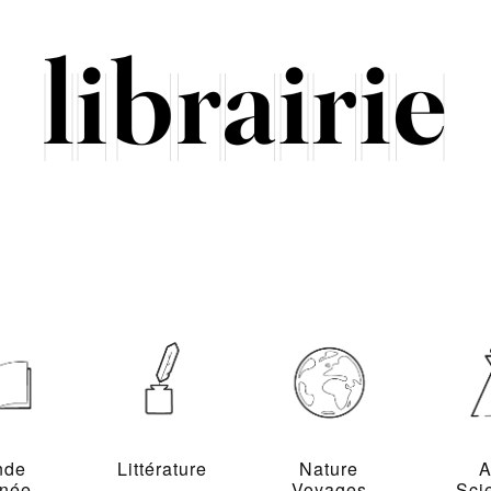
nde
Littérature
Nature
A
inée
Voyages
Sci