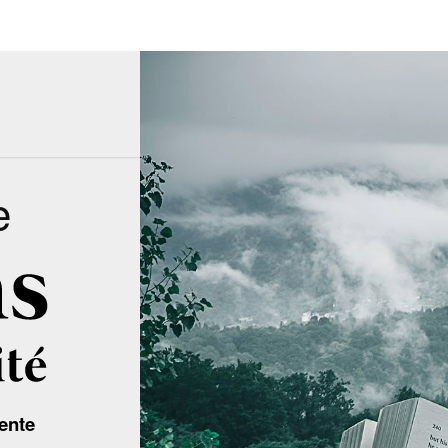
e
ente