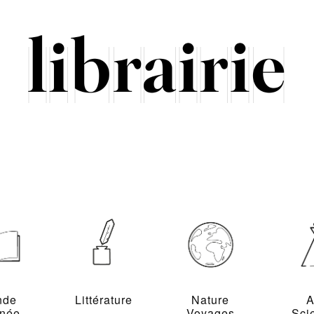
nde
Littérature
Nature
A
inée
Voyages
Sci