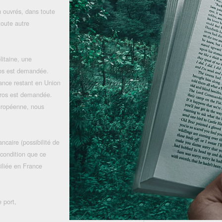
 ouvrés, dans toute
toute autre
litaine, une
uros est demandée.
rance restant en Union
uros est demandée.
uropéenne, nous
ncaire (possibilité de
 condition que ce
iliée en France
 port,