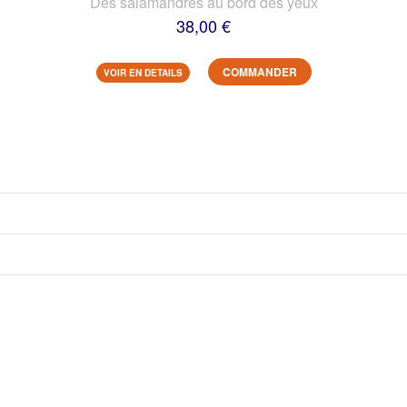
Des salamandres au bord des yeux
38,00 €
COMMANDER
VOIR EN DETAILS