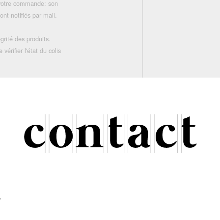
 votre commande: son
nt notifiés par mail.
grité des produits.
rifier l'état du colis
r