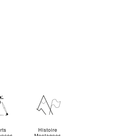
rts
Histoire
ences
Montagnes