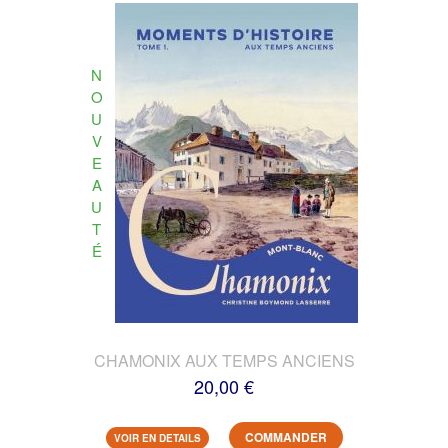
N
O
U
V
E
A
U
T
É
CHAMONIX AUX TEMPS ANCIENS
20,00 €
COMMANDER
VOIR EN DETAILS