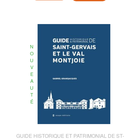
N
O
U
V
E
A
U
T
É
GUIDE HISTORIQUE ET PATRIMONIAL DE ST-