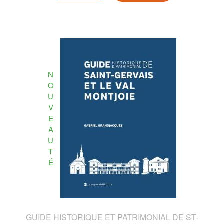
N
O
U
V
E
A
U
T
É
GUIDE HISTORIQUE ET PATRIMONIAL DE ST-