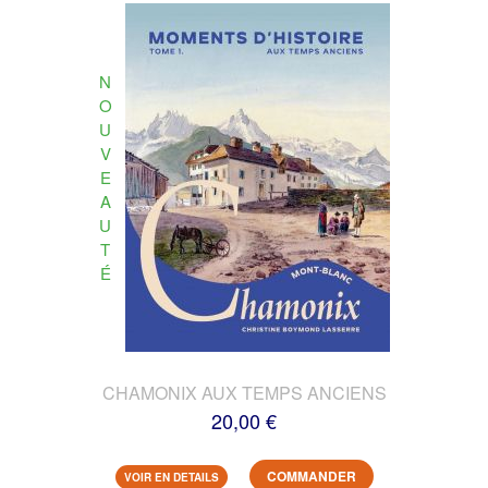
N
O
U
V
E
A
U
T
É
CHAMONIX AUX TEMPS ANCIENS
20,00 €
COMMANDER
VOIR EN DETAILS