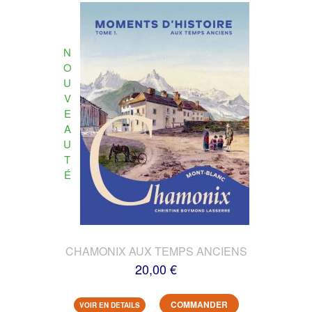
N
O
U
V
E
A
U
T
É
CHAMONIX AUX TEMPS ANCIENS
20,00 €
COMMANDER
VOIR EN DETAILS