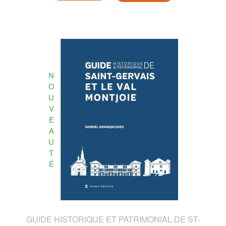
N
O
U
V
E
A
U
T
É
GUIDE HISTORIQUE ET PATRIMONIAL DE ST-