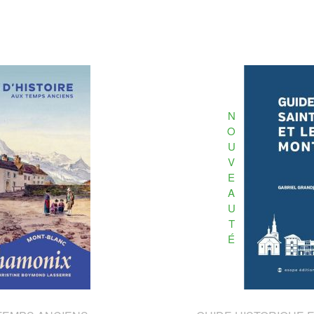
N
O
U
V
E
A
U
T
É