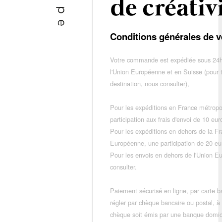
Conditions générales de v
Votre commande est expédiée sous 24h
l'Union Européenne et en Suisse (pour 
destination, nous consulter),
Pour les expéditions en France métropo
participation aux frais d'envoi de 10 e
Pour les expéditions en dehors de la F
Européenne, une participation de 20 e
Pour les envois en dehors de l'Union E
consulter.
Paiement sécurisé en ligne, par carte ba
régler par chèque bancaire ou postal, à
chèque soit émis par une banque domic