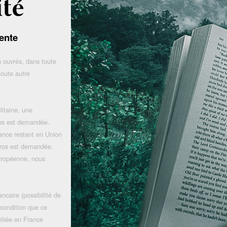
ente
 ouvrés, dans toute
toute autre
litaine, une
uros est demandée.
rance restant en Union
uros est demandée.
uropéenne, nous
ncaire (possibilité de
 condition que ce
iliée en France