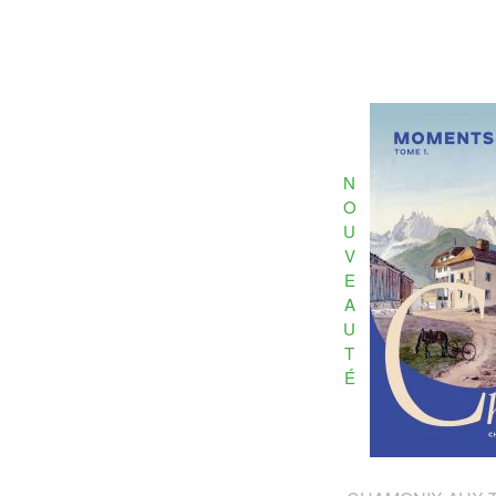
N
O
U
V
E
A
U
T
É