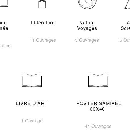
nde
Littérature
Nature
A
inée
Voyages
Sci
11 Ouvrages
3 Ouvrages
5 Ou
rages
LIVRE D'ART
POSTER SAMIVEL
30X40
1 Ouvrage
41 Ouvrages