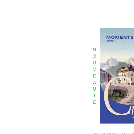
N
O
U
V
E
A
U
T
É