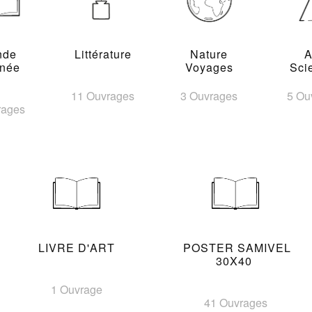
nde
Littérature
Nature
A
inée
Voyages
Sci
11 Ouvrages
3 Ouvrages
5 Ou
rages
LIVRE D'ART
POSTER SAMIVEL
30X40
1 Ouvrage
41 Ouvrages