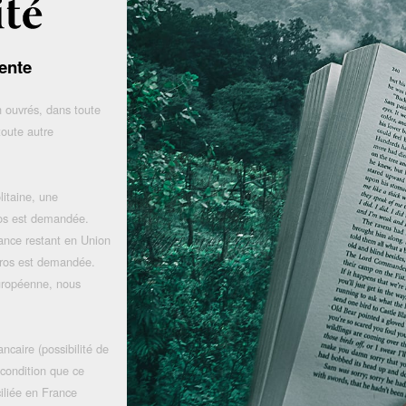
ente
 ouvrés, dans toute
toute autre
litaine, une
uros est demandée.
rance restant en Union
uros est demandée.
uropéenne, nous
ncaire (possibilité de
 condition que ce
iliée en France