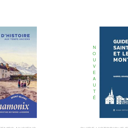
N
O
U
V
E
A
U
T
É