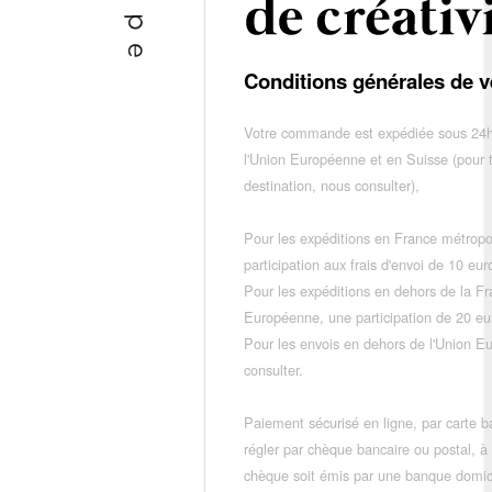
Conditions générales de v
Votre commande est expédiée sous 24h
l'Union Européenne et en Suisse (pour 
destination, nous consulter),
Pour les expéditions en France métropo
participation aux frais d'envoi de 10 e
Pour les expéditions en dehors de la F
Européenne, une participation de 20 e
Pour les envois en dehors de l'Union E
consulter.
Paiement sécurisé en ligne, par carte ba
régler par chèque bancaire ou postal, à
chèque soit émis par une banque domic