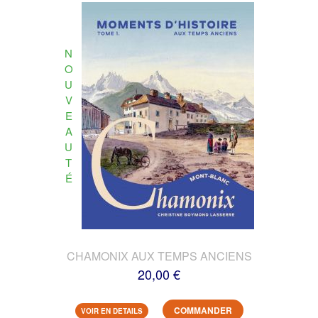
N
O
U
V
E
A
U
T
É
CHAMONIX AUX TEMPS ANCIENS
20,00 €
COMMANDER
VOIR EN DETAILS