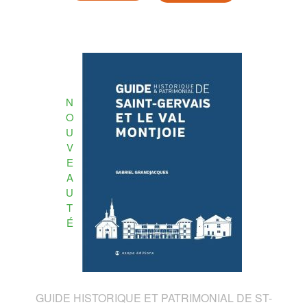
N
O
U
V
E
A
U
T
É
GUIDE HISTORIQUE ET PATRIMONIAL DE ST-