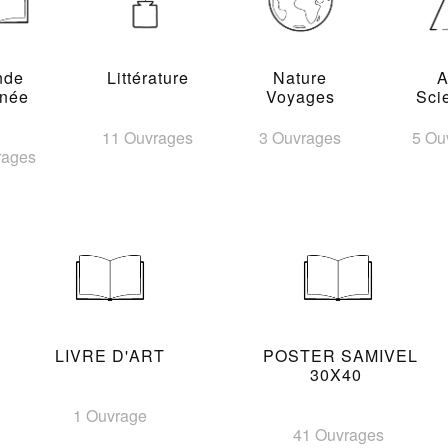
nde
Littérature
Nature
A
inée
Voyages
Sci
11 Ouvrages
3 Ouvrages
5 Ou
rages
LIVRE D'ART
POSTER SAMIVEL
30X40
1 Ouvrage
41 Ouvrages