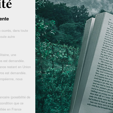
ente
 ouvrés, dans toute
toute autre
litaine, une
uros est demandée.
rance restant en Union
uros est demandée.
uropéenne, nous
ncaire (possibilité de
 condition que ce
iliée en France