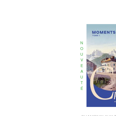
N
O
U
V
E
A
U
T
É