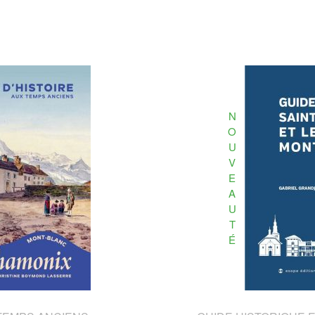
N
O
U
V
E
A
U
T
É