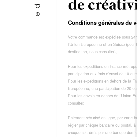
Conditions générales de v
Votre commande est expédiée sous 24h
l'Union Européenne et en Suisse (pour 
destination, nous consulter),
Pour les expéditions en France métropo
participation aux frais d'envoi de 10 e
Pour les expéditions en dehors de la F
Européenne, une participation de 20 e
Pour les envois en dehors de l'Union E
consulter.
Paiement sécurisé en ligne, par carte ba
régler par chèque bancaire ou postal, à
chèque soit émis par une banque domic