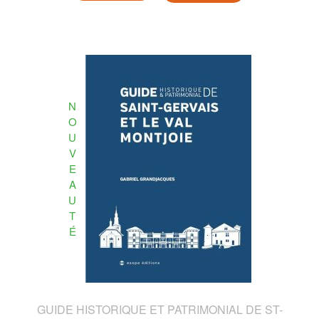
N
O
U
V
E
A
U
T
É
GUIDE HISTORIQUE ET PATRIMONIAL DE ST-