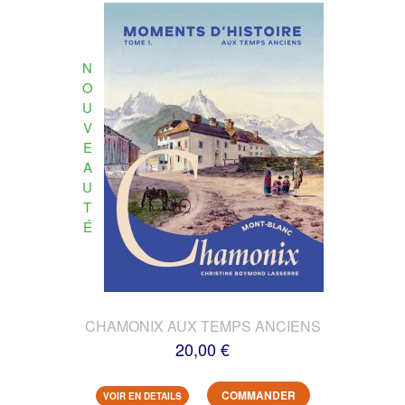
N
O
U
V
E
A
U
T
É
CHAMONIX AUX TEMPS ANCIENS
20,00 €
COMMANDER
VOIR EN DETAILS