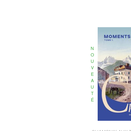
N
O
U
V
E
A
U
T
É