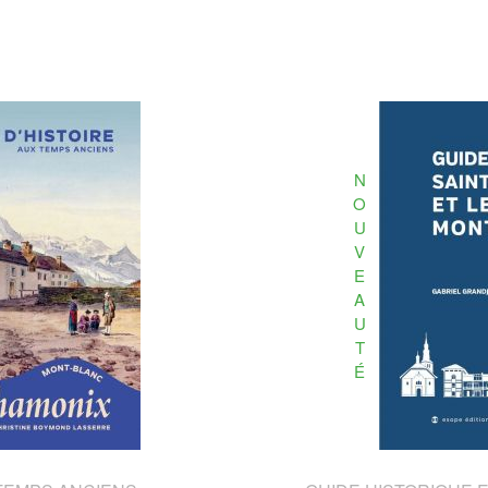
N
O
U
V
E
A
U
T
É