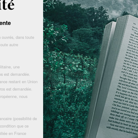
ente
 ouvrés, dans toute
toute autre
litaine, une
uros est demandée.
rance restant en Union
uros est demandée.
uropéenne, nous
ncaire (possibilité de
 condition que ce
iliée en France