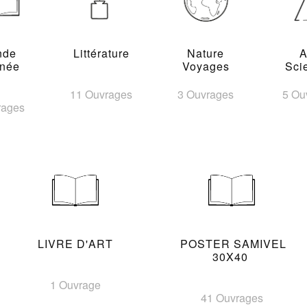
nde
Littérature
Nature
A
inée
Voyages
Sci
11 Ouvrages
3 Ouvrages
5 Ou
rages
LIVRE D'ART
POSTER SAMIVEL
30X40
1 Ouvrage
41 Ouvrages