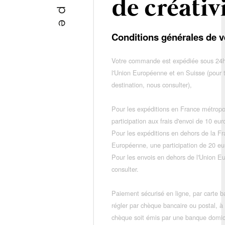
Conditions générales de v
Votre commande est expédiée sous 24h
l'Union Européenne et en Suisse (pour 
destination, nous consulter),
Pour les expéditions en France métropo
participation aux frais d'envoi de 10 e
Pour les expéditions en dehors de la F
Européenne, une participation de 20 e
Pour les envois en dehors de l'Union E
consulter.
Paiement sécurisé en ligne, par carte ba
régler par chèque bancaire ou postal, à
chèque soit émis par une banque domic