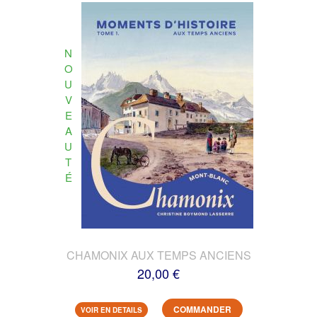
N
O
U
V
E
A
U
T
É
CHAMONIX AUX TEMPS ANCIENS
20,00 €
COMMANDER
VOIR EN DETAILS