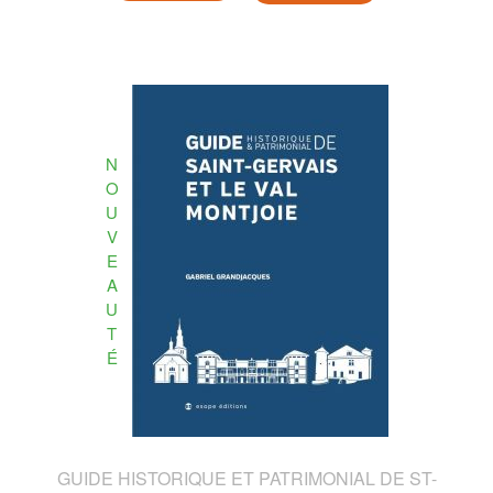
N
O
U
V
E
A
U
T
É
GUIDE HISTORIQUE ET PATRIMONIAL DE ST-