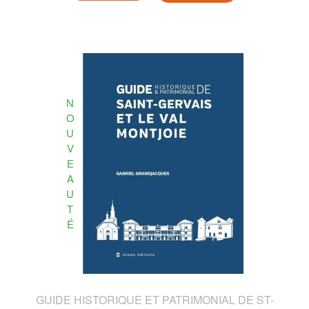
N
O
U
V
E
A
U
T
É
GUIDE HISTORIQUE ET PATRIMONIAL DE ST-