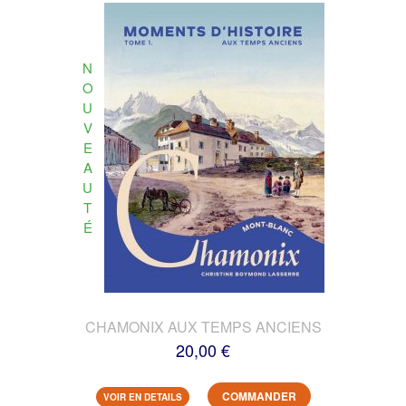
N
O
U
V
E
A
U
T
É
CHAMONIX AUX TEMPS ANCIENS
20,00 €
COMMANDER
VOIR EN DETAILS