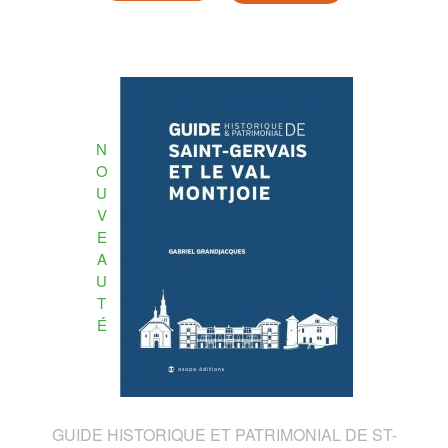
N
O
U
V
E
A
U
T
É
GUIDE HISTORIQUE ET PATRIMONIAL DE ST-