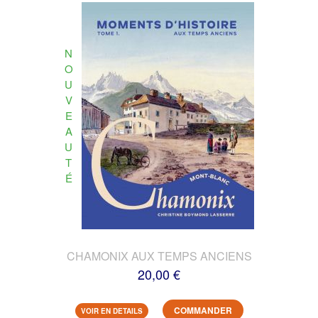
N
O
U
V
E
A
U
T
É
CHAMONIX AUX TEMPS ANCIENS
20,00 €
COMMANDER
VOIR EN DETAILS