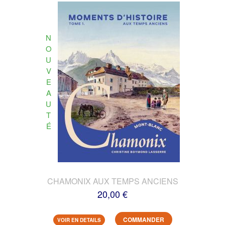
N
O
U
V
E
A
U
T
É
CHAMONIX AUX TEMPS ANCIENS
20,00 €
COMMANDER
VOIR EN DETAILS