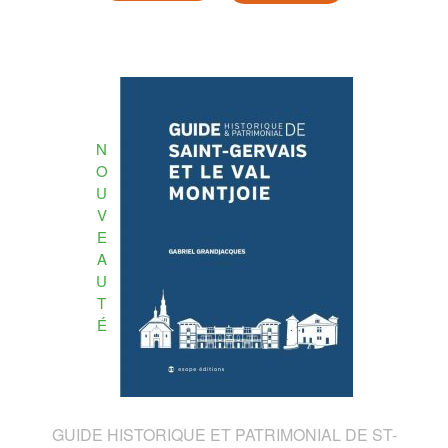
N
O
U
V
E
A
U
T
É
GUIDE HISTORIQUE ET PATRIMONIAL DE ST-