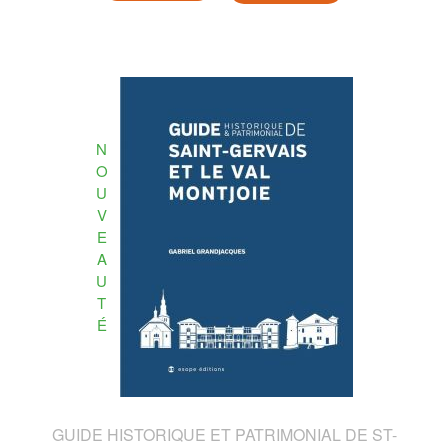
N
O
U
V
E
A
U
T
É
GUIDE HISTORIQUE ET PATRIMONIAL DE ST-