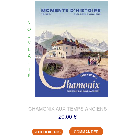
N
O
U
V
E
A
U
T
É
CHAMONIX AUX TEMPS ANCIENS
20,00 €
COMMANDER
VOIR EN DETAILS