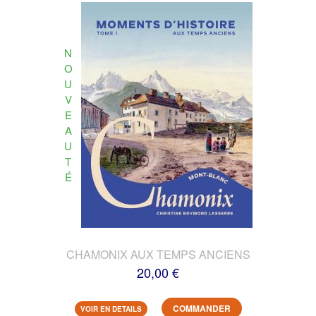
N
O
U
V
E
A
U
T
É
CHAMONIX AUX TEMPS ANCIENS
20,00 €
COMMANDER
VOIR EN DETAILS