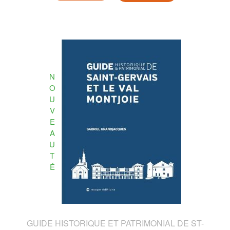
N
O
U
V
E
A
U
T
É
GUIDE HISTORIQUE ET PATRIMONIAL DE ST-