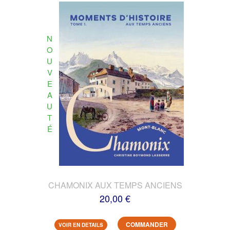
N
O
U
V
E
A
U
T
É
CHAMONIX AUX TEMPS ANCIENS
20,00 €
COMMANDER
VOIR EN DETAILS