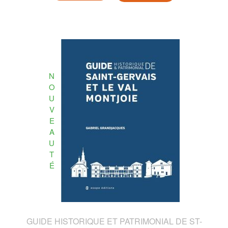
N
O
U
V
E
A
U
T
É
GUIDE HISTORIQUE ET PATRIMONIAL DE ST-