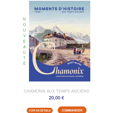
N
O
U
V
E
A
U
T
É
CHAMONIX AUX TEMPS ANCIENS
20,00 €
COMMANDER
VOIR EN DETAILS