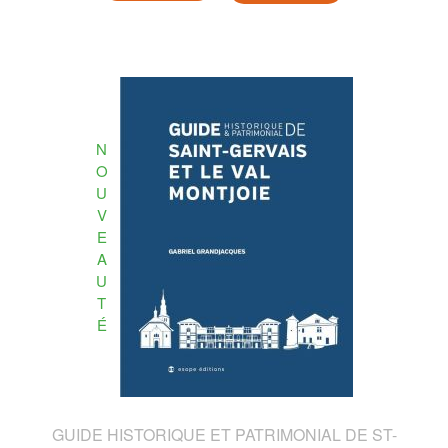
N
O
U
V
E
A
U
T
É
GUIDE HISTORIQUE ET PATRIMONIAL DE ST-