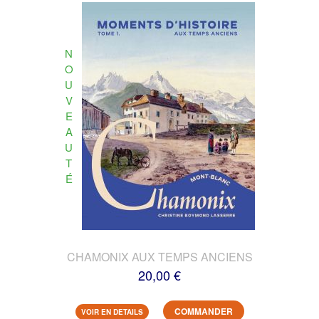
N
O
U
V
E
A
U
T
É
CHAMONIX AUX TEMPS ANCIENS
20,00 €
COMMANDER
VOIR EN DETAILS