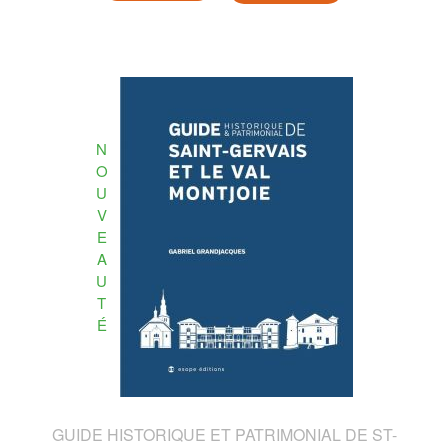
N
O
U
V
E
A
U
T
É
GUIDE HISTORIQUE ET PATRIMONIAL DE ST-