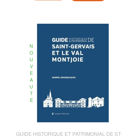
N
O
U
V
E
A
U
T
É
GUIDE HISTORIQUE ET PATRIMONIAL DE ST-