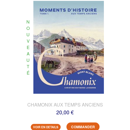
N
O
U
V
E
A
U
T
É
CHAMONIX AUX TEMPS ANCIENS
20,00 €
COMMANDER
VOIR EN DETAILS