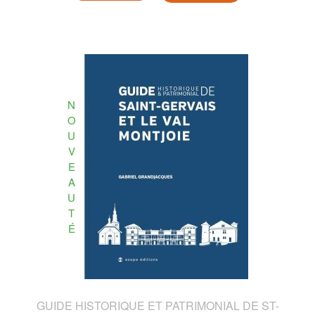
N
O
U
V
E
A
U
T
É
GUIDE HISTORIQUE ET PATRIMONIAL DE ST-