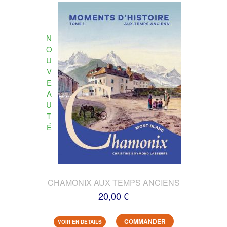
N
O
U
V
E
A
U
T
É
CHAMONIX AUX TEMPS ANCIENS
20,00 €
COMMANDER
VOIR EN DETAILS