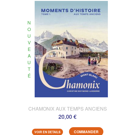
N
O
U
V
E
A
U
T
É
CHAMONIX AUX TEMPS ANCIENS
20,00 €
COMMANDER
VOIR EN DETAILS