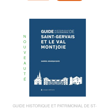
N
O
U
V
E
A
U
T
É
GUIDE HISTORIQUE ET PATRIMONIAL DE ST-