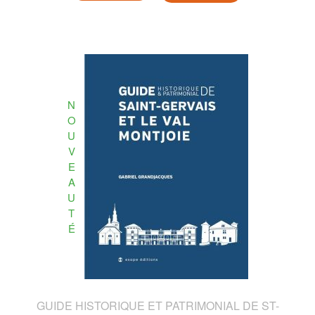
N
O
U
V
E
A
U
T
É
GUIDE HISTORIQUE ET PATRIMONIAL DE ST-