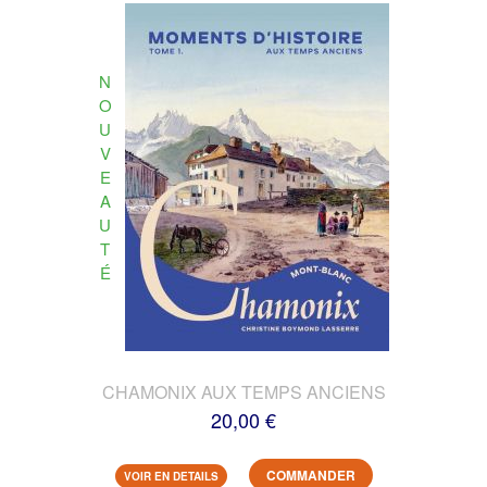
N
O
U
V
E
A
U
T
É
CHAMONIX AUX TEMPS ANCIENS
20,00 €
COMMANDER
VOIR EN DETAILS