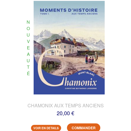
N
O
U
V
E
A
U
T
É
CHAMONIX AUX TEMPS ANCIENS
20,00 €
COMMANDER
VOIR EN DETAILS