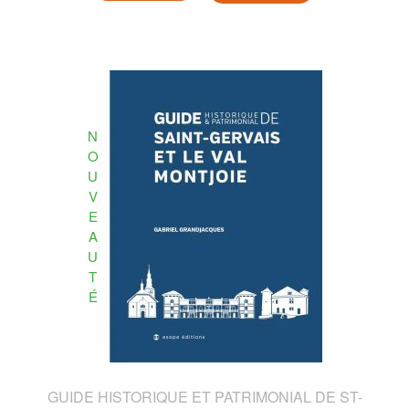
N
O
U
V
E
A
U
T
É
GUIDE HISTORIQUE ET PATRIMONIAL DE ST-