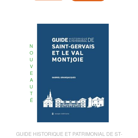
N
O
U
V
E
A
U
T
É
GUIDE HISTORIQUE ET PATRIMONIAL DE ST-