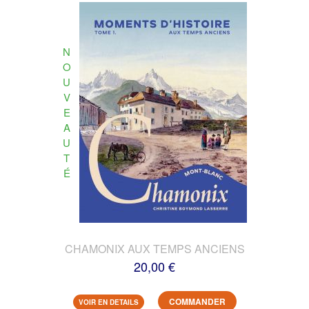
N
O
U
V
E
A
U
T
É
CHAMONIX AUX TEMPS ANCIENS
20,00 €
COMMANDER
VOIR EN DETAILS